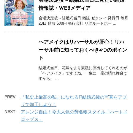
会場決定後～結婚式当日に見たい結婚
情報誌・WEBメディア
会場決定後～結婚式当日 雑誌 ゼクシィ 発行日 毎月
23日 値段 500円 発行会社 リクルートホー ...
ヘアメイクはリハーサルが肝心！リハ
ーサル前に知っておくべき4つのポイン
ト
結婚式当日、花嫁をより素敵に演出してくれるのが
「ヘアメイク」ですよね。一生に一度の晴れ舞台で
すから、 ...
PREV
「私史上最高の私」になれる!?結婚式後の写真をアプ
リで加工しよう！
NEXT
アレンジ自由！今大人気の芳名帳スタイル「ハートド
ロップス」