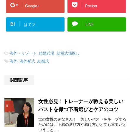
Google+
Pocket
B!
はてブ
LINE
-
海外・リゾート
,
結婚式場
,
結婚式場探し
-
海外
,
海外挙式
,
結婚式
関連記事
女性必見！トレーナーが教える美しい
バストを保つ下着選びとケアのコツ
世の女性のみなさん！ 美しいバストをキープする
ためには、下着の選び方や着け方がとても重要だと
いうこと ...