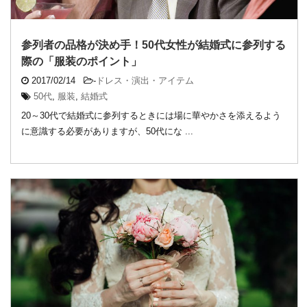
参列者の品格が決め手！50代女性が結婚式に参列する
際の「服装のポイント」
2017/02/14
-
ドレス・演出・アイテム
50代
,
服装
,
結婚式
20～30代で結婚式に参列するときには場に華やかさを添えるよう
に意識する必要がありますが、50代にな ...