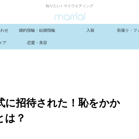
知りたい♪ マイウエディング
合わせ
婚約指輪・結婚指輪
入籍
前撮り・フ
ケア
恋愛・美容
婚式に招待された！恥をかか
とは？