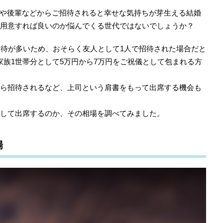
や後輩などからご招待されると幸せな気持ちが芽生える結婚
ら用意すれば良いのか悩んでくる世代ではないでしょうか？
招待が多いため、おそらく友人として1人で招待された場合だと
家族1世帯分として5万円から7万円をご祝儀として包まれる方
から招待されるなど、上司という肩書をもって出席する機会も
意して出席するのか、その相場を調べてみました。
場