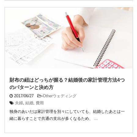
財布の紐はどっちが握る？結婚後の家計管理方法4つ
のパターンと決め方
2017/06/27
-
Otherウェディング
夫婦
,
結婚
,
費用
独身のあいだは家計管理を別々にしていても、結婚したあとは一
緒に暮らすことで共通の支出が多くなるため、 ...