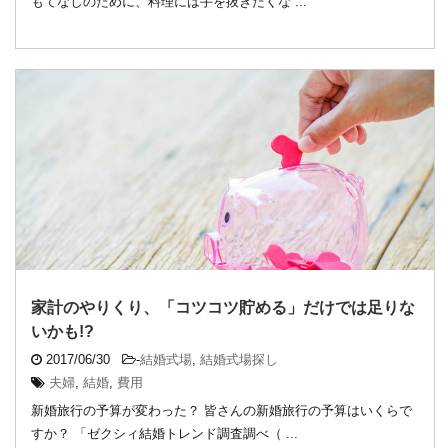
もてなしのために、料理には手を抜きたくな ...
家計のやりくり、「コツコツ貯める」だけでは足りな
いかも!?
2017/06/30
-
結婚式場
,
結婚式場探し
夫婦
,
結婚
,
費用
新婚旅行の予算が変わった？ 皆さんの新婚旅行の予算はいくらで
すか？ 「ゼクシィ結婚トレンド調査調べ（ ...