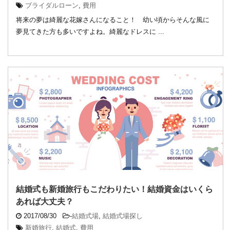
ブライダルローン
,
費用
将来の夢は綺麗な花嫁さんになること！ 幼い頃からそんな風に
夢見てきた方も多いですよね。綺麗なドレスに ...
結婚式も新婚旅行もこだわりたい！結婚資金はいくら
あれば大丈夫？
2017/08/30
-
結婚式場
,
結婚式場探し
新婚旅行
,
結婚式
,
費用