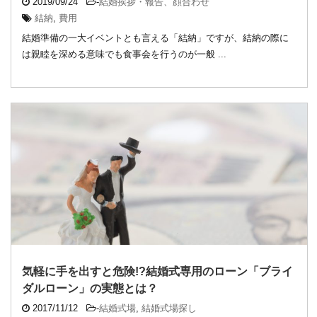
2019/09/24
-
結婚挨拶・報告、顔合わせ
結納
,
費用
結婚準備の一大イベントとも言える「結納」ですが、結納の際に
は親睦を深める意味でも食事会を行うのが一般 ...
気軽に手を出すと危険!?結婚式専用のローン「ブライ
ダルローン」の実態とは？
2017/11/12
-
結婚式場
,
結婚式場探し