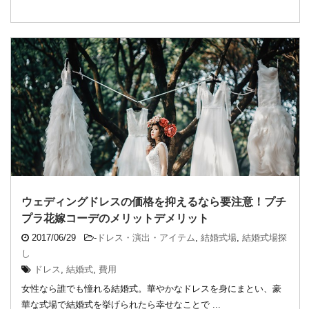
ウェディングドレスの価格を抑えるなら要注意！プチ
プラ花嫁コーデのメリットデメリット
2017/06/29
-
ドレス・演出・アイテム
,
結婚式場
,
結婚式場探
し
ドレス
,
結婚式
,
費用
女性なら誰でも憧れる結婚式。華やかなドレスを身にまとい、豪
華な式場で結婚式を挙げられたら幸せなことで ...