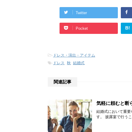
Twitter
B!
Pocket
-
ドレス・演出・アイテム
-
ドレス
,
秋
,
結婚式
関連記事
気軽に頼むと断
結婚式において重要
す。 披露宴で行うこ .