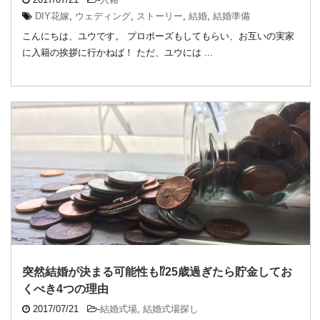
DIY花嫁
,
ウェディング
,
ストーリー
,
結婚
,
結婚準備
こんにちは、ユウです。 プロポーズもしてもらい、お互いの実家
に入籍の挨拶に行かねば！ ただ、ユウには ...
突然結婚が決まる可能性も⁉︎25歳過ぎたら貯金してお
くべき4つの理由
2017/07/21
-
結婚式場
,
結婚式場探し