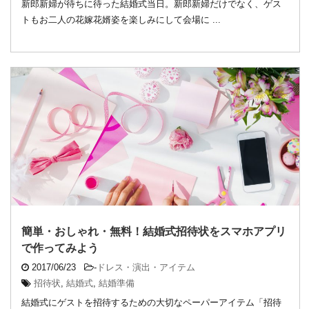
新郎新婦が待ちに待った結婚式当日。新郎新婦だけでなく、ゲス
トもお二人の花嫁花婿姿を楽しみにして会場に ...
簡単・おしゃれ・無料！結婚式招待状をスマホアプリ
で作ってみよう
2017/06/23
-
ドレス・演出・アイテム
招待状
,
結婚式
,
結婚準備
結婚式にゲストを招待するための大切なペーパーアイテム「招待