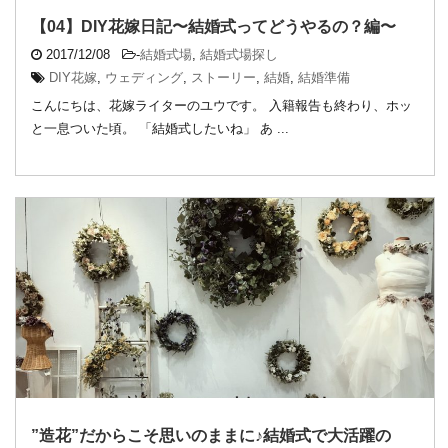
【04】DIY花嫁日記〜結婚式ってどうやるの？編〜
2017/12/08
-
結婚式場
,
結婚式場探し
DIY花嫁
,
ウェディング
,
ストーリー
,
結婚
,
結婚準備
こんにちは、花嫁ライターのユウです。 入籍報告も終わり、ホッ
と一息ついた頃。 「結婚式したいね」 あ ...
”造花”だからこそ思いのままに♪結婚式で大活躍の