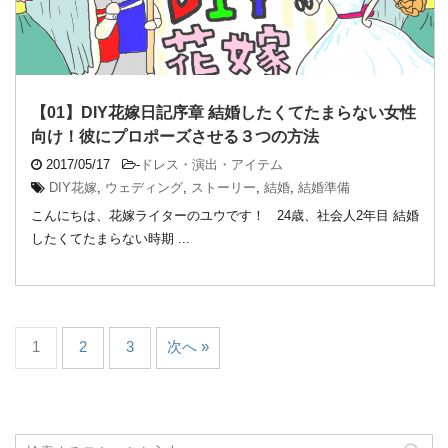
【01】DIY花嫁日記序章 結婚したくてたまらない女性
向け！彼にプロポーズさせる３つの方法
2017/05/17
-
ドレス・演出・アイテム
DIY花嫁
,
ウェディング
,
ストーリー
,
結婚
,
結婚準備
こんにちは、花嫁ライターのユウです！ 24歳、社会人2年目 結婚
したくてたまらない時期 ...
1
2
3
次へ »