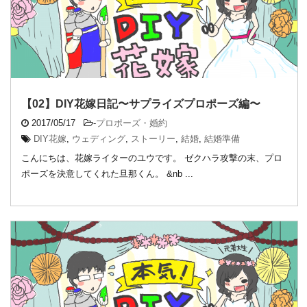
【02】DIY花嫁日記〜サプライズプロポーズ編〜
2017/05/17
-
プロポーズ・婚約
DIY花嫁
,
ウェディング
,
ストーリー
,
結婚
,
結婚準備
こんにちは、花嫁ライターのユウです。 ゼクハラ攻撃の末、プロ
ポーズを決意してくれた旦那くん。 &nb ...