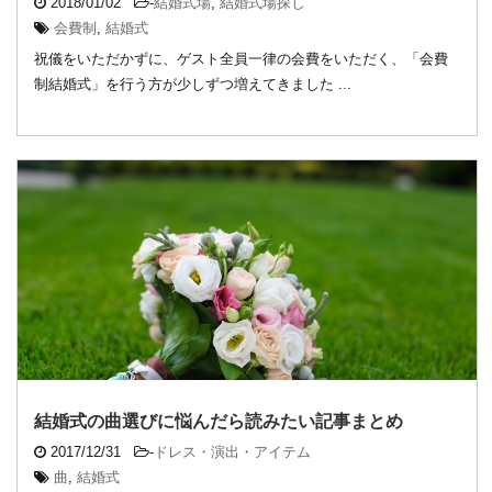
2018/01/02
-
結婚式場
,
結婚式場探し
会費制
,
結婚式
祝儀をいただかずに、ゲスト全員一律の会費をいただく、「会費
制結婚式」を行う方が少しずつ増えてきました ...
結婚式の曲選びに悩んだら読みたい記事まとめ
2017/12/31
-
ドレス・演出・アイテム
曲
,
結婚式