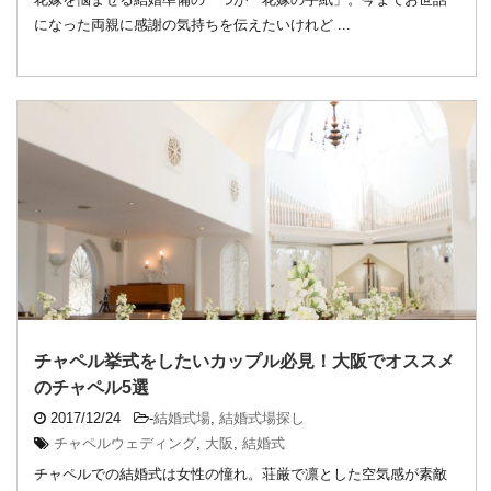
になった両親に感謝の気持ちを伝えたいけれど ...
チャペル挙式をしたいカップル必見！大阪でオススメ
のチャペル5選
2017/12/24
-
結婚式場
,
結婚式場探し
チャペルウェディング
,
大阪
,
結婚式
チャペルでの結婚式は女性の憧れ。荘厳で凛とした空気感が素敵