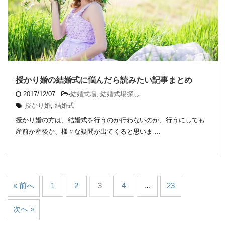
授かり婚の結婚式に悩んだら読みたい記事まとめ
2017/12/07
-
結婚式場
,
結婚式場探し
授かり婚
,
結婚式
授かり婚の方は、結婚式を行うのか行わないのか、行うにしても
産前か産後か、様々な疑問が出てくると思いま ...
« 前へ
1
2
3
4
…
23
次へ »