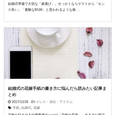
結婚式準備で大切な「曲選び」。せっかくならゲストから「セン
ス良い」「素敵なBGM」と思われるような曲 ...
結婚式の花嫁手紙の書き方に悩んだら読みたい記事ま
とめ
2017/12/26
-
ドレス・演出・アイテム
手紙
,
結婚式
,
花嫁
花嫁を悩ませる結婚準備の一つが「花嫁の手紙」。今までお世話