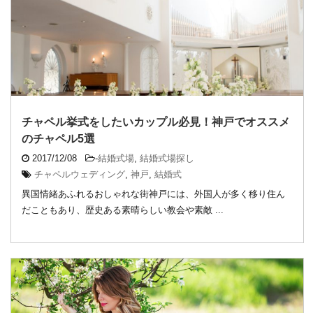
チャペル挙式をしたいカップル必見！神戸でオススメ
のチャペル5選
2017/12/08
-
結婚式場
,
結婚式場探し
チャペルウェディング
,
神戸
,
結婚式
異国情緒あふれるおしゃれな街神戸には、外国人が多く移り住ん
だこともあり、歴史ある素晴らしい教会や素敵 ...