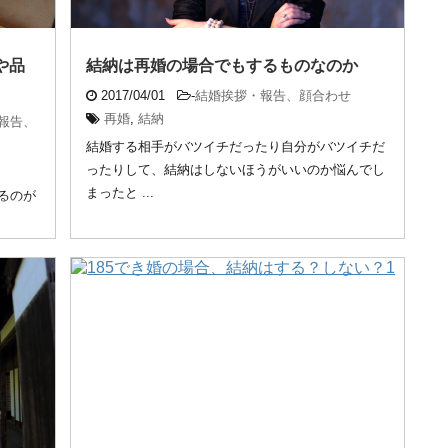
や品
結納は再婚の場合でもするものなのか
2017/04/01
-
結婚挨拶・報告、顔合わせ
再婚
,
結納
報告、
結婚する相手がバツイチだったり自分がバツイチだ
ったりして、結納はしないほうがいいのか悩んでし
まったと ...
るのが
結納は