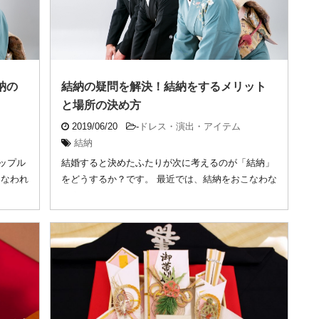
納の
結納の疑問を解決！結納をするメリット
と場所の決め方
2019/06/20
-
ドレス・演出・アイテム
結納
ップル
結婚すると決めたふたりが次に考えるのが「結納」
こなわれ
をどうするか？です。 最近では、結納をおこなわな
い人が ...