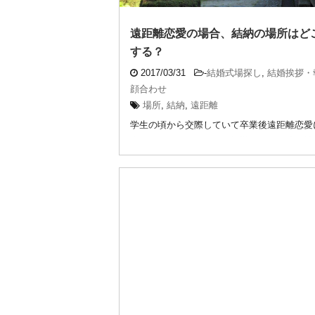
遠距離恋愛の場合、結納の場所はど
する？
2017/03/31
-
結婚式場探し
,
結婚挨拶・
顔合わせ
場所
,
結納
,
遠距離
学生の頃から交際していて卒業後遠距離恋愛
人もいれば、どちらかが転勤になって遠距離
始まると ...