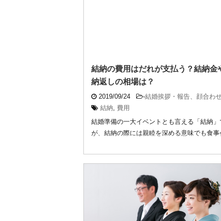
結納の費用はだれが支払う？結納金
納返しの相場は？
2019/09/24
-
結婚挨拶・報告、顔合わ
結納
,
費用
結婚準備の一大イベントとも言える「結納」
が、結納の際には親睦を深める意味でも食事
うのが一般 ...