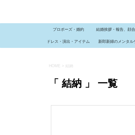
プロポーズ・婚約
結婚挨拶・報告、顔
ドレス・演出・アイテム
新郎新婦のメンタル
HOME
>
結納
「 結納 」 一覧