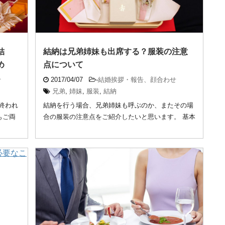
結
結納は兄弟姉妹も出席する？服装の注意
め
点について
せ
2017/04/07
-
結婚挨拶・報告、顔合わせ
兄弟
,
姉妹
,
服装
,
結納
終われ
結納を行う場合、兄弟姉妹も呼ぶのか、またその場
もご両
合の服装の注意点をご紹介したいと思います。 基本
的には ...