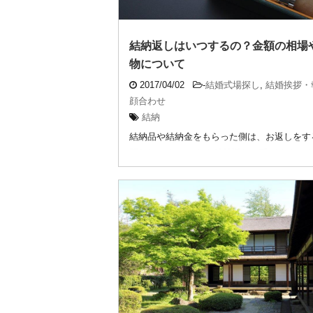
結納返しはいつするの？金額の相場
物について
2017/04/02
-
結婚式場探し
,
結婚挨拶・
顔合わせ
結納
結納品や結納金をもらった側は、お返しをす
習わしです。 これを結納返しと呼びます。 
地方に ...