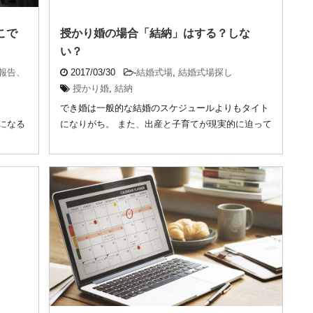
こで
授かり婚の場合「結納」はする？しな
い？
報告、
2017/03/30
-
結婚式場
,
結婚式場探し
授かり婚
,
結納
でき婚は一般的な結婚のスケジュールよりもタイト
になる
になりがち。 また、出産と子育てが現実的に迫って
恋愛が
いるた ...