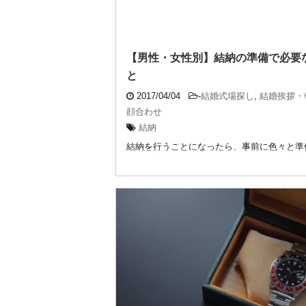
【男性・女性別】結納の準備で必要
と
2017/04/04
-
結婚式場探し
,
結婚挨拶・
顔合わせ
結納
結納を行うことになったら、事前に色々と準
ければならないものがあります。 また、男
が違う ...