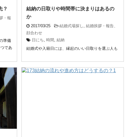
先？
結納の日取りや時間帯に決まりはあるの
か
拶・報
2017/03/25
-
結婚式場探し
,
結婚挨拶・報告、
顔合わせ
日にち
,
時間
,
結納
の準備
一つであ
結婚式や入籍日には、縁起のいい日取りを選ぶ人も
多いものです。 しかし、結婚の約束を正式に交わし
両家の ...