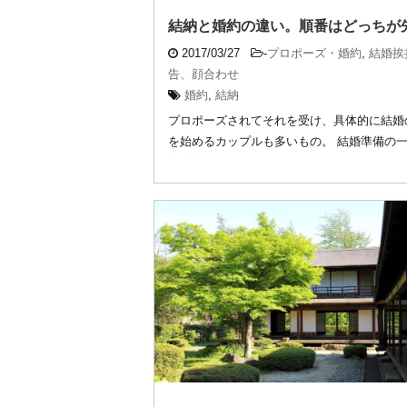
結納と婚約の違い。順番はどっちが
2017/03/27
-
プロポーズ・婚約
,
結婚挨
告、顔合わせ
婚約
,
結納
プロポーズされてそれを受け、具体的に結婚
を始めるカップルも多いもの。 結婚準備の
る「結 ...