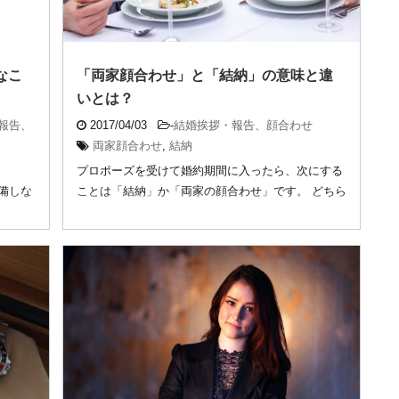
なこ
「両家顔合わせ」と「結納」の意味と違
いとは？
報告、
2017/04/03
-
結婚挨拶・報告、顔合わせ
両家顔合わせ
,
結納
プロポーズを受けて婚約期間に入ったら、次にする
備しな
ことは「結納」か「両家の顔合わせ」です。 どちら
女で役割
も両家 ...