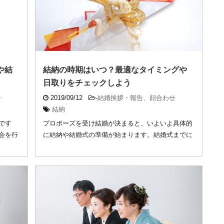
や結
結納の時期はいつ？最適なタイミングや
日取りをチェックしよう
せ
2019/09/12
-
結婚挨拶・報告、顔合わせ
結納
です
プロポーズを受け結婚が決まると、いよいよ具体的
会を行
に結納や結婚式の準備が始まります。結婚式までに
は、結納 ...